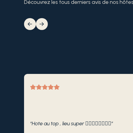
Découvrez les tous derniers avis de nos hôtes. 
“Hote au top , lieu super 👍🏽👍🏽👍🏽👍🏽”