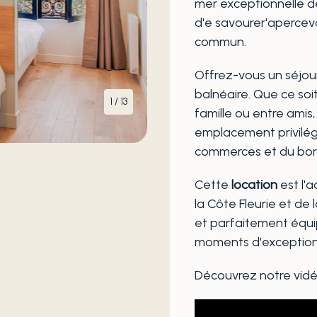
mer exceptionnelle d
d'e savourer'apercevo
commun.
Offrez-vous un séjour
balnéaire. Que ce so
1
/
13
famille ou entre amis
emplacement privilégi
commerces et du bor
Cette
location
est l'
la Côte Fleurie et de
et parfaitement équi
moments d'exception
Découvrez notre vidé