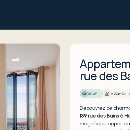
Apparteme
rue des B
50 M²
A 20m De L
Découvrez ce charm
139 rue des Bains à H
magnifique apparteme