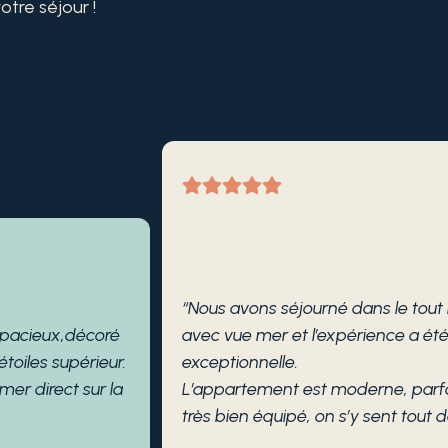
otre séjour !
“Nous avons séjourné dans le tou
spacieux,décoré
avec vue mer et l’expérience a ét
toiles supérieur.
exceptionnelle.
er direct sur la
L’appartement est moderne, parf
très bien équipé, on s’y sent tout de
sur la mer est tout simplement mag