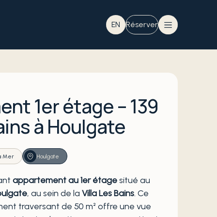
EN
Réserver
nt 1er étage – 139
ains à Houlgate
a Mer
Houlgate
ant
appartement au 1er étage
situé au
oulgate
, au sein de la
Villa Les Bains
. Ce
nt traversant de 50 m² offre une vue